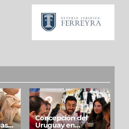
Concepción del
uas
Uruguay en