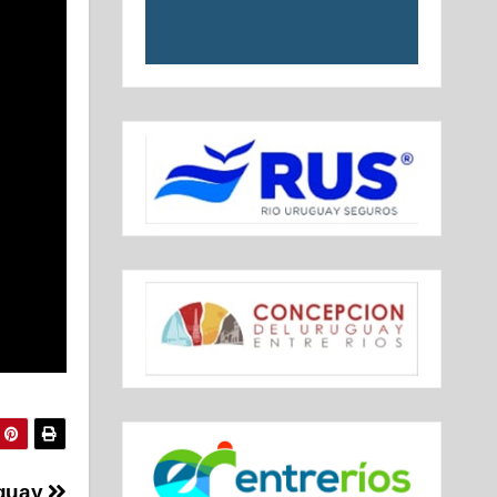
uguay