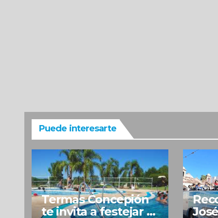
Puede interesarte
Termas Concepión
Reco
te invita a festejar el
José