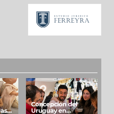
Concepción del
uas
Uruguay en