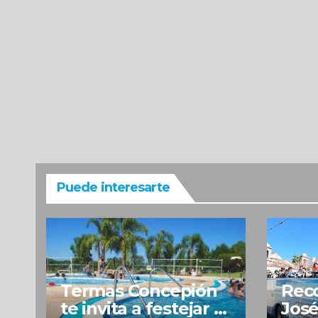
Puede interesarte
Termas Concepión
Reco
te invita a festejar el
José