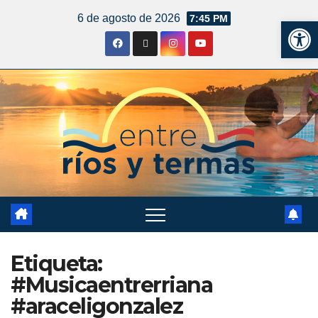
6 de agosto de 2026
7:45 PM
Ab
Etiqueta:
#Musicaentrerriana
#araceligonzalez