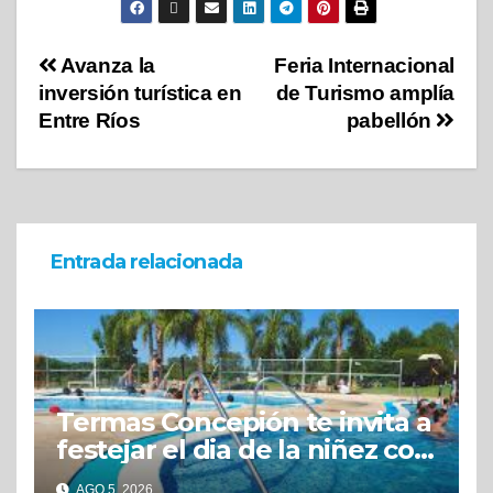
Avanza la
Feria Internacional
inversión turística en
de Turismo amplía
Entre Ríos
pabellón
Entrada relacionada
Termas Concepión te invita a
festejar el dia de la niñez con
grandes beneficios
AGO 5, 2026