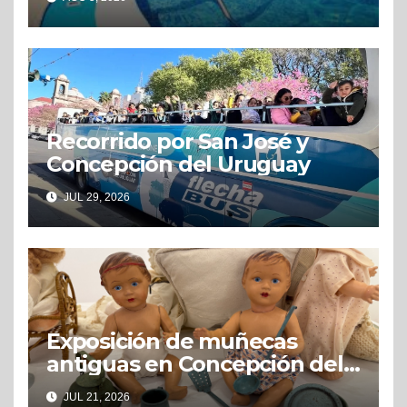
Recorrido por San José y
Concepción del Uruguay
JUL 29, 2026
Exposición de muñecas
antiguas en Concepción del
Uruguay
JUL 21, 2026