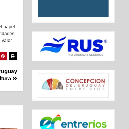
el papel
vidades
 valor
Uruguay
ltura