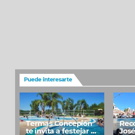
Puede interesarte
Termas Concepión
Reco
te invita a festejar el
José