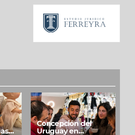
Concepción del
uas
Uruguay en