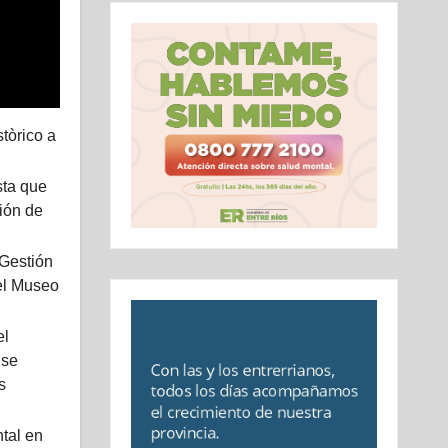
tòrico a
sta que
ión de
 Gestión
el Museo
el
nse
s
tal en