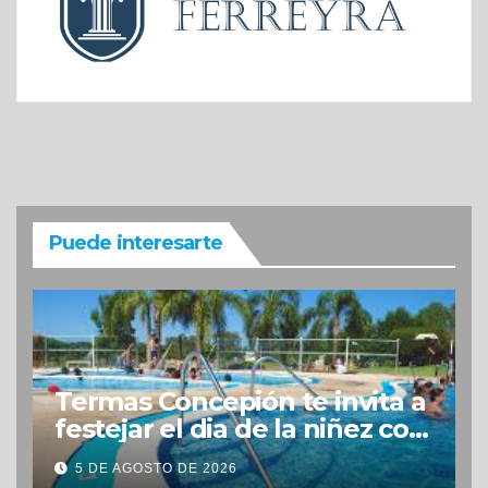
Puede interesarte
Termas Concepión te invita a
festejar el dia de la niñez con
grandes beneficios
5 DE AGOSTO DE 2026