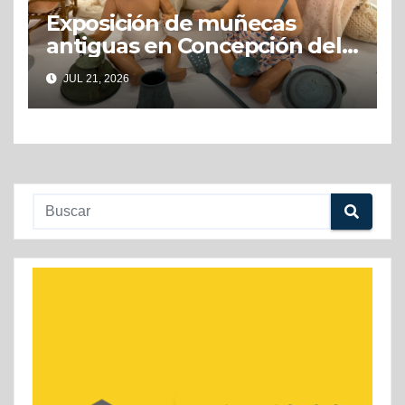
Exposición de muñecas
antiguas en Concepción del
Uruguay
JUL 21, 2026