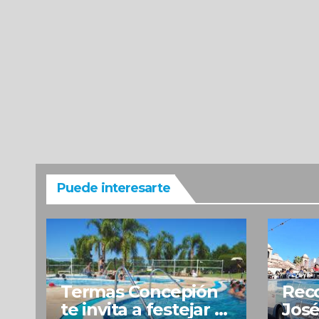
Puede interesarte
Termas Concepión
Reco
te invita a festejar el
José