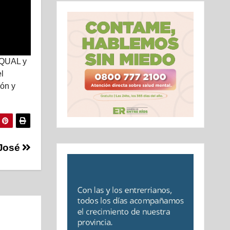
 EQUAL y
l
ión y
 José