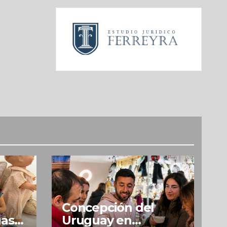
Concepción del
uas
Uruguay en