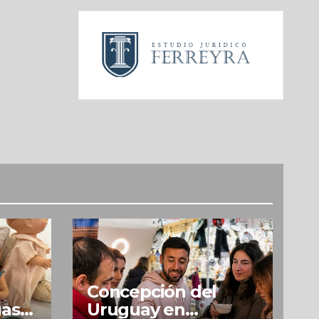
Concepción del
uas
Uruguay en