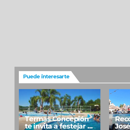
Puede interesarte
Termas Concepión
Reco
te invita a festejar el
José