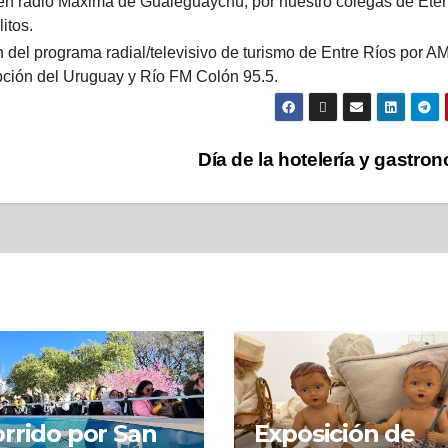
a en radio Máxima de Gualeguaychú, por nuestro colegas de Ete
itos.
 del programa radial/televisivo de turismo de Entre Ríos por A
epción del Uruguay y Río FM Colón 95.5.
Día de la hotelería y gastro
rrido por San
Exposición de