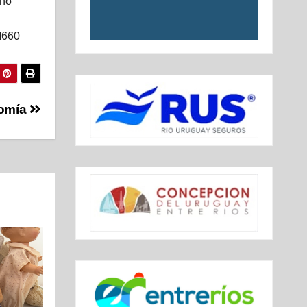
rno
M660
nomía