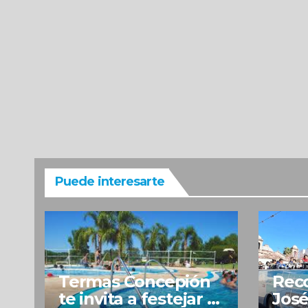
Puede interesarte
Termas Concepión
Reco
te invita a festejar el
José