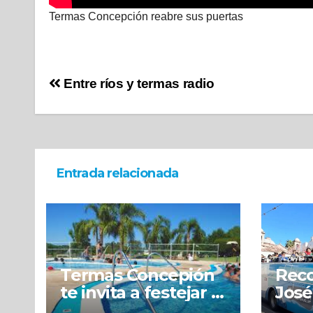
Termas Concepción reabre sus puertas
Entre ríos y termas radio
Entrada relacionada
Termas Concepión
Reco
te invita a festejar el
José
dia de la niñez con
del 