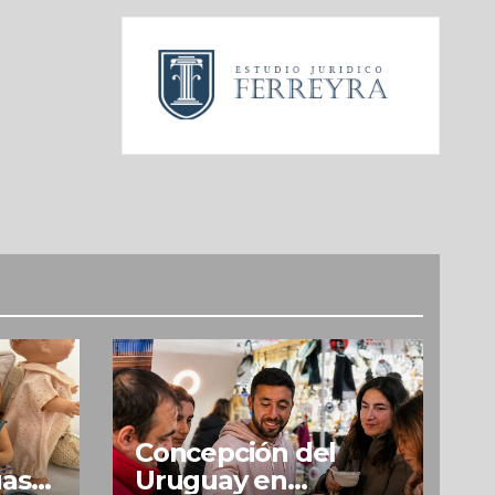
Concepción del
uas
Uruguay en