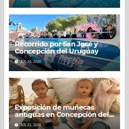
Recorrido por San José y
Concepción del Uruguay
JUL 29, 2026
Exposición de muñecas
antiguas en Concepción del
Uruguay
JUL 21, 2026