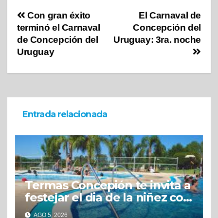
Con gran éxito
El Carnaval de
terminó el Carnaval
Concepción del
de Concepción del
Uruguay: 3ra. noche
Uruguay
Entrada relacionada
Termas Concepión te invita a
festejar el dia de la niñez con
grandes beneficios
AGO 5, 2026