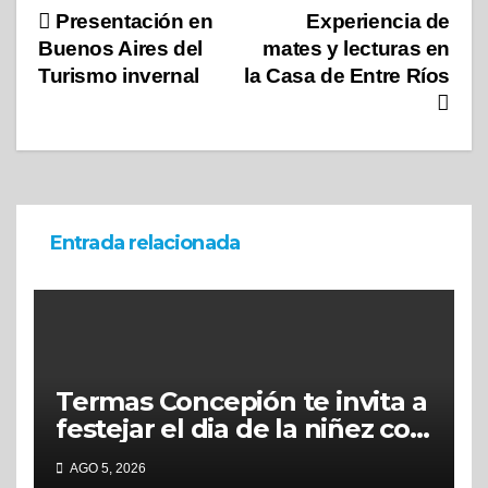
Presentación en
Experiencia de
Buenos Aires del
mates y lecturas en
Turismo invernal
la Casa de Entre Ríos
Entrada relacionada
Termas Concepión te invita a
festejar el dia de la niñez con
grandes beneficios
AGO 5, 2026