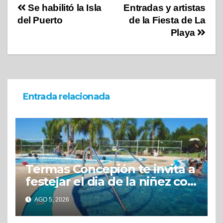
Se habilitó la Isla
Entradas y artistas
del Puerto
de la Fiesta de La
Playa
Entrada relacionada
Termas Concepión te invita a
festejar el dia de la niñez con
grandes beneficios
AGO 5, 2026