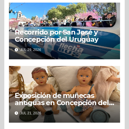
Recorrido por San José y
Concepción del Uruguay
JUL 29, 2026
Exposición de muñecas
antiguas en Concepción del
Uruguay
JUL 21, 2026