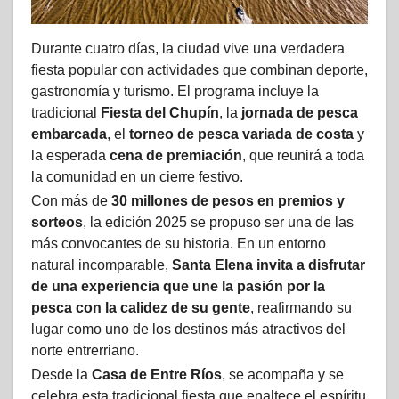
Durante cuatro días, la ciudad vive una verdadera
fiesta popular con actividades que combinan deporte,
gastronomía y turismo. El programa incluye la
tradicional
Fiesta del Chupín
, la
jornada de pesca
embarcada
, el
torneo de pesca variada de costa
y
la esperada
cena de premiación
, que reunirá a toda
la comunidad en un cierre festivo.
Con más de
30 millones de pesos en premios y
sorteos
, la edición 2025 se propuso ser una de las
más convocantes de su historia. En un entorno
natural incomparable,
Santa Elena invita a disfrutar
de una experiencia que une la pasión por la
pesca con la calidez de su gente
, reafirmando su
lugar como uno de los destinos más atractivos del
norte entrerriano.
Desde la
Casa de Entre Ríos
, se acompaña y se
celebra esta tradicional fiesta que enaltece el espíritu