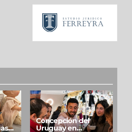
Concepción del
uas
Uruguay en