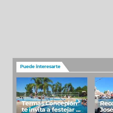
Puede interesarte
Termas Concepión
Reco
te invita a festejar el
José