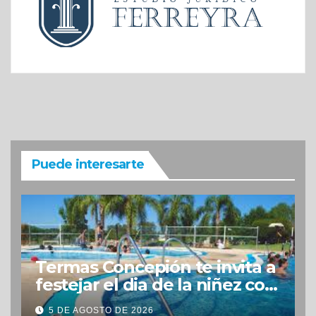
Puede interesarte
Termas Concepión te invita a
festejar el dia de la niñez con
grandes beneficios
5 DE AGOSTO DE 2026