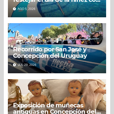
grandes beneficios
AGO 5, 2026
Recorrido por San José y
Concepción del Uruguay
JUL 29, 2026
Exposición de muñecas
antiguas en Concepción del