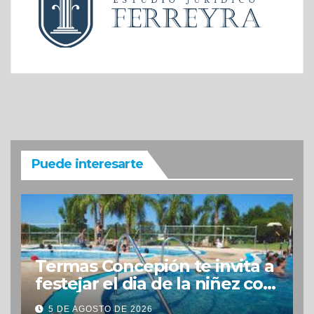
Puede interesarte
Termas Concepión te invita a
festejar el dia de la niñez con
grandes beneficios
5 DE AGOSTO DE 2026