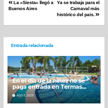
La «Siesta» llegó a
Ya se trabaja para el
Buenos Aires
Carnaval más
histórico del pais.
Entrada relacionada
En el dia de la niñez no se
paga entrada en Termas
Concepción
AGO 5, 2026