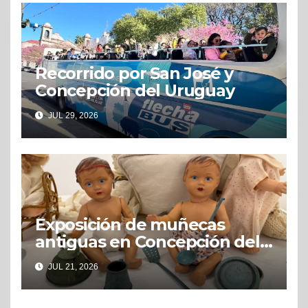
Recorrido por San José y
Concepción del Uruguay
JUL 29, 2026
Exposición de muñecas
antiguas en Concepción del
Uruguay
JUL 21, 2026