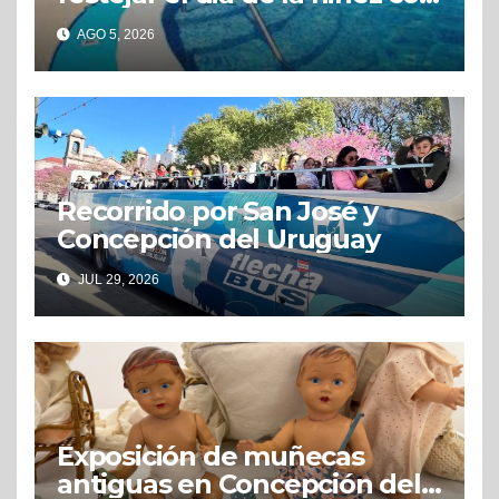
grandes beneficios
AGO 5, 2026
Recorrido por San José y
Concepción del Uruguay
JUL 29, 2026
Exposición de muñecas
antiguas en Concepción del