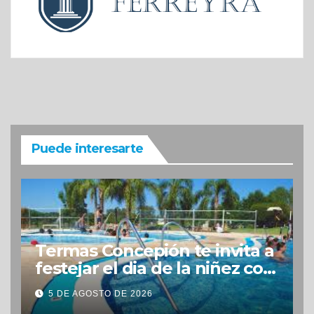
Puede interesarte
Termas Concepión te invita a
festejar el dia de la niñez con
grandes beneficios
5 DE AGOSTO DE 2026