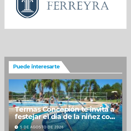
Puede interesarte
Termas Concepión te invita a
festejar el dia de la niñez con
grandes beneficios
5 DE AGOSTO DE 2026