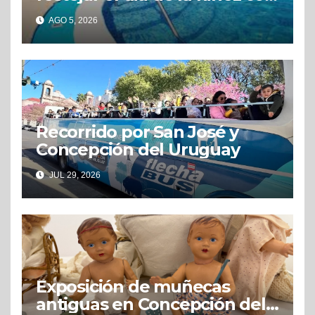
grandes beneficios
AGO 5, 2026
Recorrido por San José y
Concepción del Uruguay
JUL 29, 2026
Exposición de muñecas
antiguas en Concepción del