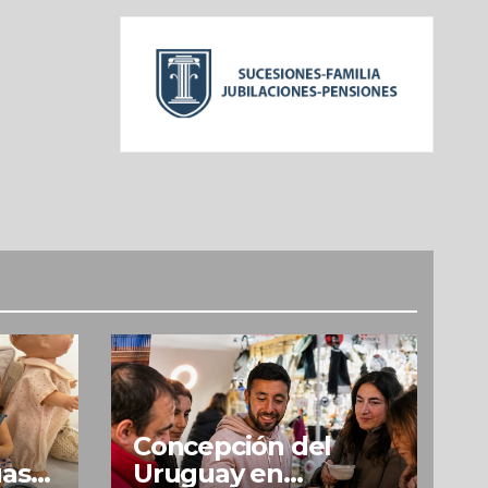
Concepción del
uas
Uruguay en