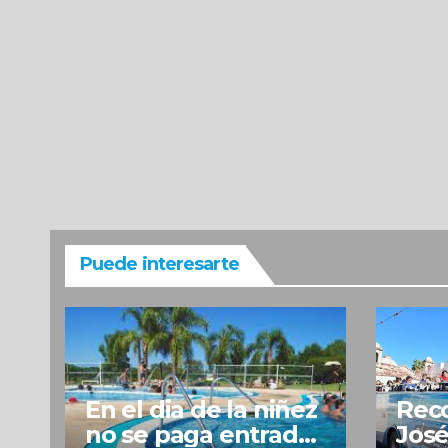
Puede interesarte
En el dia de la niñez
Reco
no se paga entrada
José