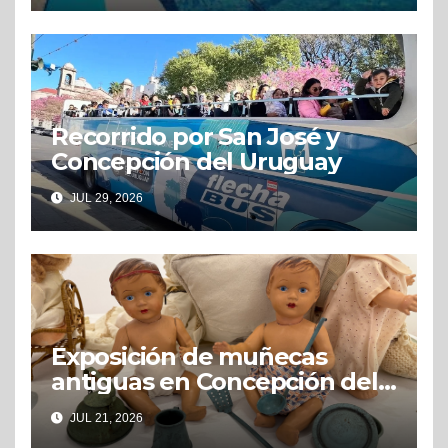
Recorrido por San José y
Concepción del Uruguay
JUL 29, 2026
Exposición de muñecas
antiguas en Concepción del
Uruguay
JUL 21, 2026