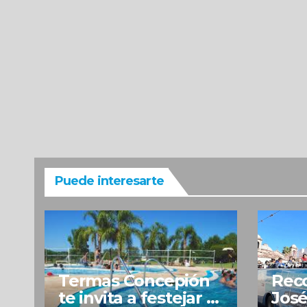
Puede interesarte
Termas Concepión
Reco
te invita a festejar el
José