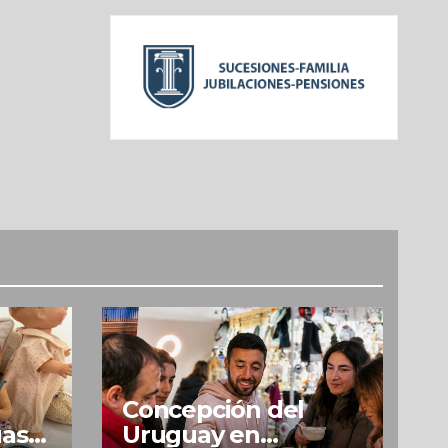
Concepción del
uas
Uruguay en