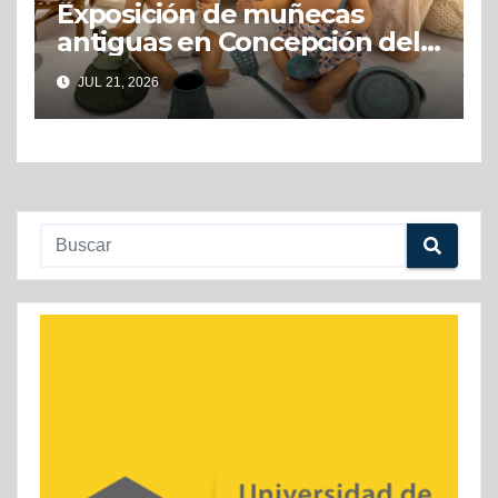
Exposición de muñecas
antiguas en Concepción del
Uruguay
JUL 21, 2026