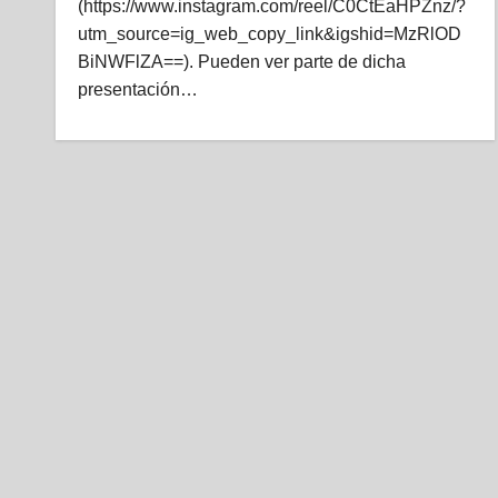
(https://www.instagram.com/reel/C0CtEaHPZnz/?
utm_source=ig_web_copy_link&igshid=MzRlOD
BiNWFlZA==). Pueden ver parte de dicha
presentación…