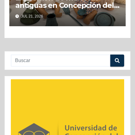
antiguas en Concepción del
Uruguay
JUL 21, 2026