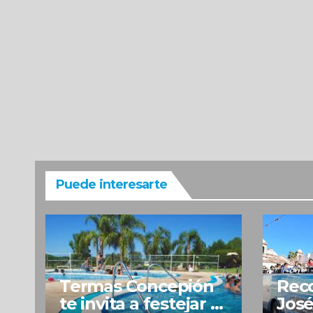
Puede interesarte
Termas Concepión
Reco
te invita a festejar el
José