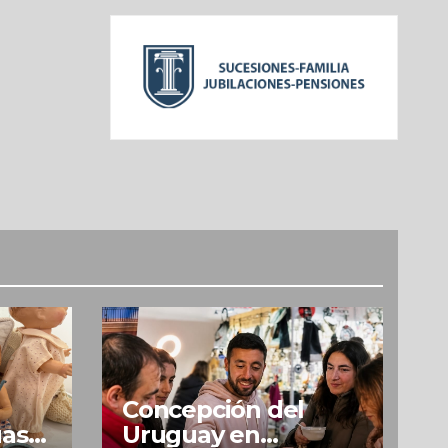
Concepción del
uas
Uruguay en