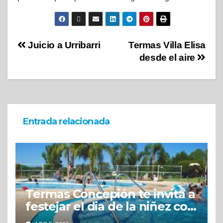
Juicio a Urribarri
Termas Villa Elisa
desde el aire
Entrada relacionada
Termas Concepión te invita a
festejar el dia de la niñez con
grandes beneficios