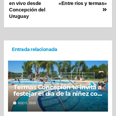
en vivo desde
«Entre ríos y termas»
Concepción del
Uruguay
Entrada relacionada
Termas Concepión te invita a
festejar el dia de la niñez con
grandes beneficios
AGO 5, 2026