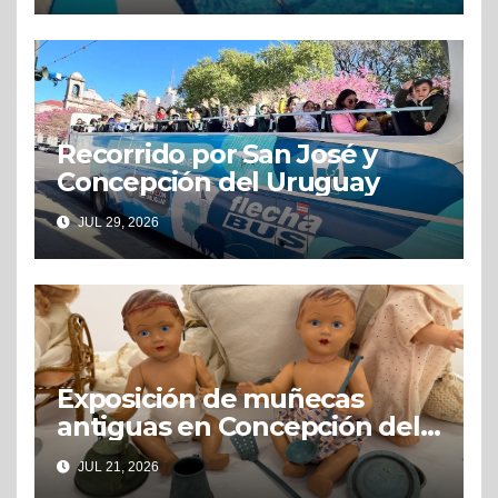
Recorrido por San José y
Concepción del Uruguay
JUL 29, 2026
Exposición de muñecas
antiguas en Concepción del
Uruguay
JUL 21, 2026