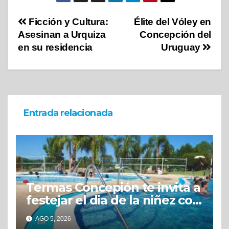
Ficción y Cultura:
Élite del Vóley en
Asesinan a Urquiza
Concepción del
en su residencia
Uruguay
Entrada relacionada
Termas Concepión te invita a
festejar el dia de la niñez con
grandes beneficios
AGO 5, 2026