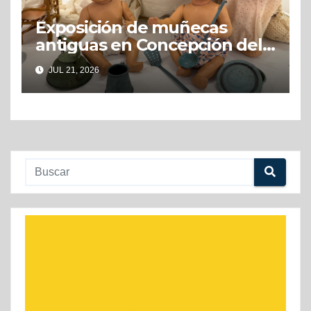
Exposición de muñecas
antiguas en Concepción del
Uruguay
JUL 21, 2026