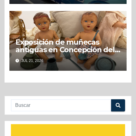
Exposición de muñecas
antiguas en Concepción del
Uruguay
JUL 21, 2026