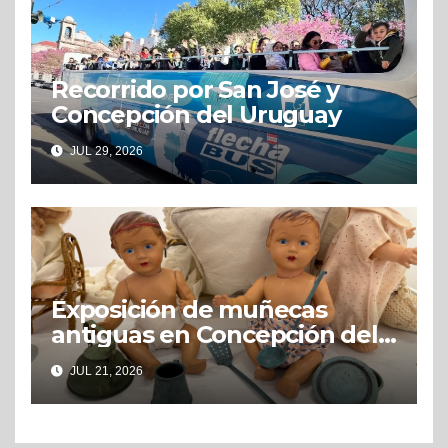
Recorrido por San José y
Concepción del Uruguay
JUL 29, 2026
Exposición de muñecas
antiguas en Concepción del
Uruguay
JUL 21, 2026