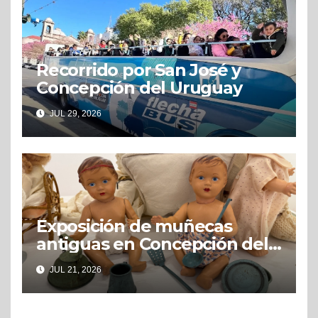
Recorrido por San José y
Concepción del Uruguay
JUL 29, 2026
Exposición de muñecas
antiguas en Concepción del
Uruguay
JUL 21, 2026