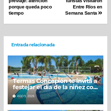
previaje: atención
turistas visitaron
porque queda poco
Entre Ríos en
tiempo
Semana Santa
Entrada relacionada
Termas Concepión te invita a
festejar el dia de la niñez con
grandes beneficios
AGO 5, 2026