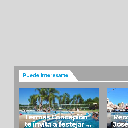
Puede interesarte
Termas Concepión
Reco
te invita a festejar el
José