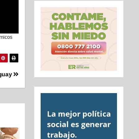
ómicos
uguay