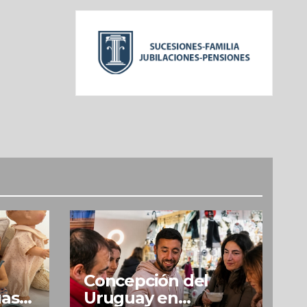
Concepción del
uas
Uruguay en