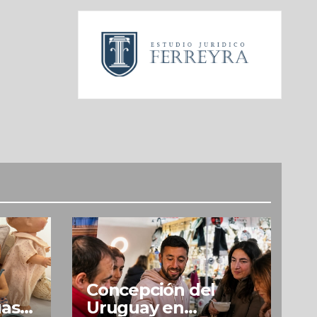
Concepción del
uas
Uruguay en