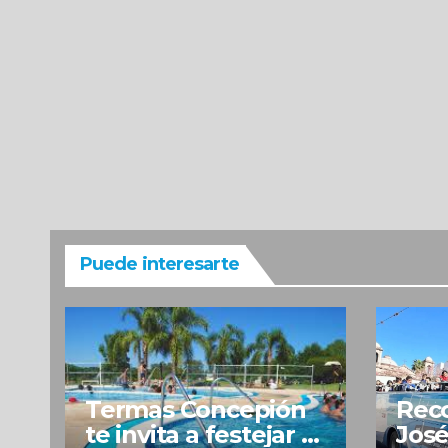
Puede interesarte
Termas Concepión
Reco
te invita a festejar el
José