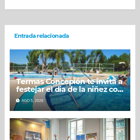
Entrada relacionada
Termas Concepión te invita a
festejar el dia de la niñez con
grandes beneficios
AGO 5, 2026