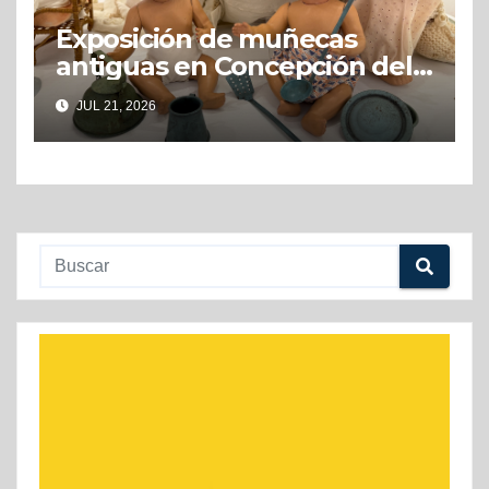
Exposición de muñecas
antiguas en Concepción del
Uruguay
JUL 21, 2026