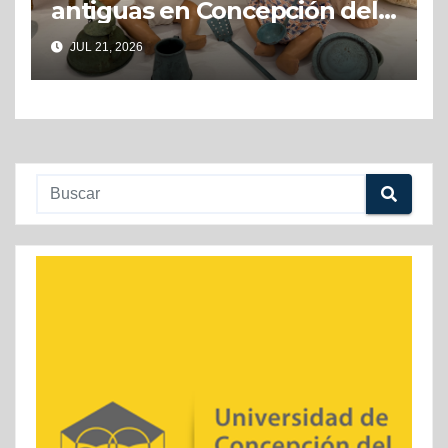
antiguas en Concepción del
Uruguay
JUL 21, 2026