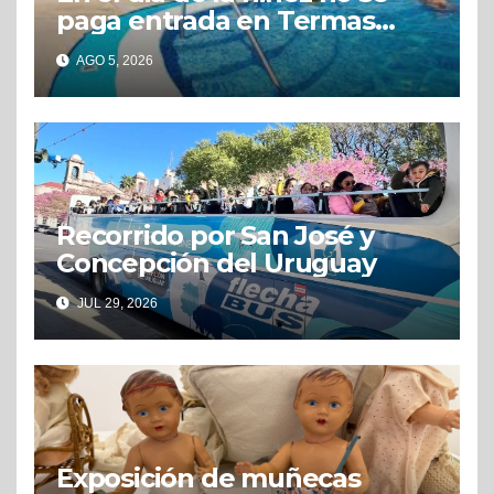
paga entrada en Termas
Concepción
AGO 5, 2026
Recorrido por San José y
Concepción del Uruguay
JUL 29, 2026
Exposición de muñecas